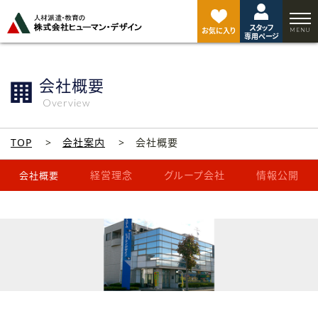
ペ
ー
スタッフ
ジ
お気に入り
専用ページ
ト
ッ
プ
会社概要
へ
Overview
TOP
会社案内
会社概要
経営理念
グループ会社
情報公開
会社概要