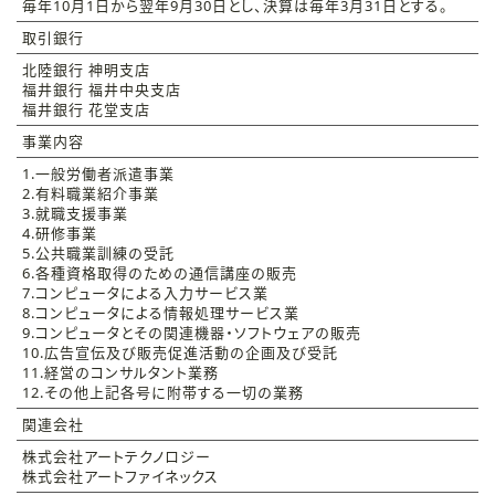
毎年10月1日から翌年9月30日とし、決算は毎年3月31日とする。
取引銀行
北陸銀行 神明支店
福井銀行 福井中央支店
福井銀行 花堂支店
事業内容
1.一般労働者派遣事業
2.有料職業紹介事業
3.就職支援事業
4.研修事業
5.公共職業訓練の受託
6.各種資格取得のための通信講座の販売
7.コンピュータによる入力サービス業
8.コンピュータによる情報処理サービス業
9.コンピュータとその関連機器・ソフトウェアの販売
10.広告宣伝及び販売促進活動の企画及び受託
11.経営のコンサルタント業務
12.その他上記各号に附帯する一切の業務
関連会社
株式会社アートテクノロジー
株式会社アートファイネックス