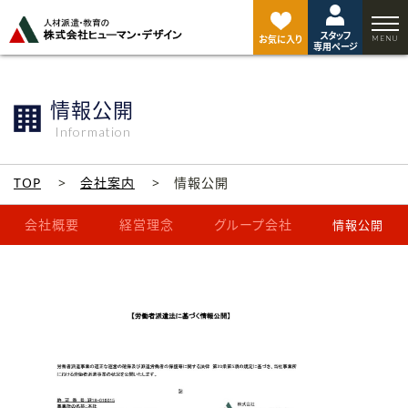
ペ
ー
スタッフ
ジ
お気に入り
専用ページ
ト
ッ
プ
情報公開
へ
Information
TOP
会社案内
情報公開
会社概要
経営理念
グループ会社
情報公開